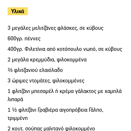
Υλικά
3 μεγάλες μελιτζάνες φλάσκες, σε κύβους
600γρ. πέννες
400γρ. Φιλετίνια από κοτόπουλο νωπό, σε κύβους
2 μεγάλα κρεμμύδια, ψιλοκομμένα
⅔ φλιτζανιού ελαιόλαδο
3 ώριμες ντομάτες, ψιλοκομμένες
1 φλιτζάνι μπεσαμέλ ή κρέμα γάλακτος με χαμηλά
λιπαρά
1 ½ φλιτζάνι Γραβιέρα αιγοπρόβεια Γάλπο,
τριμμένη
2 κουτ. σούπας μαϊντανό ψιλοκομμένο