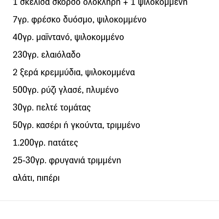
1 σκελίδα σκόρδο ολόκληρη + 1 ψιλοκομμένη
7γρ. φρέσκο δυόσμο, ψιλοκομμένo
40γρ. μαϊντανό, ψιλοκομμένο
230γρ. ελαιόλαδο
2 ξερά κρεμμύδια, ψιλοκομμένα
500γρ. ρύζι γλασέ, πλυμένο
30γρ. πελτέ τομάτας
50γρ. κασέρι ή γκούντα, τριμμένο
1.200γρ. πατάτες
25-30γρ. φρυγανιά τριμμένη
αλάτι, πιπέρι