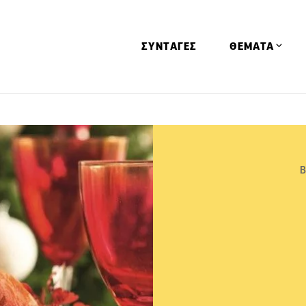
ΣΥΝΤΑΓΕΣ
ΘΕΜΑΤΑ
Απόψεις
Αφιερώματα
Ειδήσεις
Β
Έρευνες
Οινοπνευματώ
Παιδί
Υγεία & Διατρ