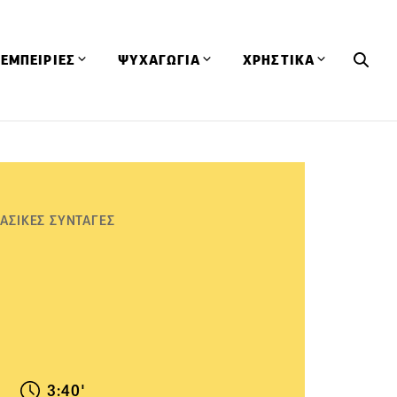
ΕΜΠΕΙΡΙΕΣ
ΨΥΧΑΓΩΓΙΑ
ΧΡΗΣΤΙΚΑ
Εκδηλώσεις
CineFood
Θερμιδομετρητής
Εστιατόρια
Lifestyle
Λεξικό Κουζίνας
ΣΥΝΤΑΓΕΣ
ΑΡΘΡΑ
Μαγαζιά
Viral Videos
Συμβουλές
ΑΣΙΚΕΣ ΣΥΝΤΑΓΕΣ
Πρόσωπα
Βιβλία
Τα Φρέσκα Του Μήνα
δη
Προϊόντα
Διαγωνισμοί
Τεχνικές
Ταξίδια
Κουίζ
οφή
3:40'