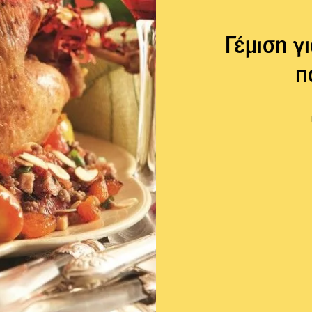
Γέμιση γ
π