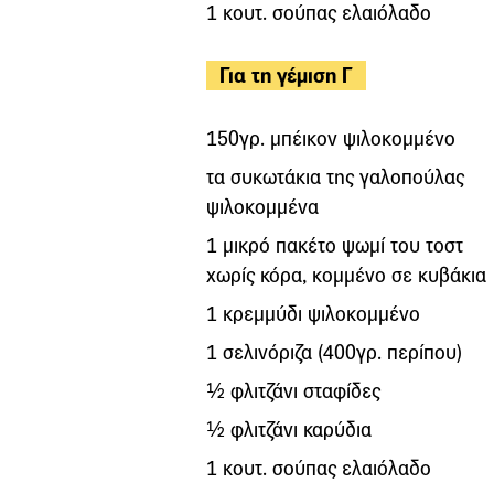
1 κουτ. σούπας ελαιόλαδο
Για τη γέμιση Γ
150γρ. μπέικον ψιλοκομμένο
τα συκωτάκια της γαλοπούλας
ψιλοκομμένα
1 μικρό πακέτο ψωμί του τοστ
χωρίς κόρα, κομμένο σε κυβάκια
1 κρεμμύδι ψιλοκομμένο
1 σελινόριζα (400γρ. περίπου)
½ φλιτζάνι σταφίδες
½ φλιτζάνι καρύδια
1 κουτ. σούπας ελαιόλαδο