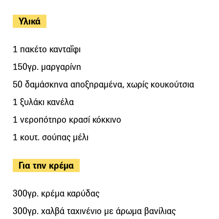
Υλικά
1 πακέτο κανταΐφι
150γρ. μαργαρίνη
50 δαμάσκηνα αποξηραμένα, χωρίς κουκούτσια
1 ξυλάκι κανέλα
1 νεροπότηρο κρασί κόκκινο
1 κουτ. σούπας μέλι
Για την κρέμα
300γρ. κρέμα καρύδας
300γρ. χαλβά ταχινένιο με άρωμα βανίλιας