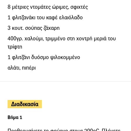
8 μέτριες ντομάτες ώριμες, σφιχτές
1 φλιτζανάκι του καφέ ελαιόλαδο
3 κουτ. σούπας ζάχαρη
400γρ. χαλούμι, τριμμένο στη χοντρή μεριά του
τρίφτη
1 φλιτζάνι δυόσμο ψιλοκομμένο
αλάτι, πιπέρι
Διαδικασία
Βήμα 1
Προθερμαίνετε το φούρνο στους 200οC. Πλένετε