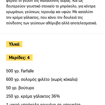
φέρνει τη γεύση της θαλασσινής αύρας. Και ως
δευτερεύον γευστικό στοιχείο το μπρόκολο, για κόντρα
χρωμάτων, γεύσεων, τερουάρ και υφών. Με καταλύτη
την κρέμα γάλακτος, που κάνει την δουλειά της
σύνδεσης των γεύσεων αθόρυβα αλλά αποτελεσματικά.
Υλικά
Μερίδες: 4
500 γρ. Farfalle
600 γρ. σολομός φιλέτο (χωρίς κόκαλα)
50 γρ. βούτυρο
250 γρ. κρέμα γάλακτος 36%
1 μικρό μπρόκολο κομμένο σε μπουκέτα