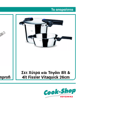
Σετ Χύτρα και Τηγάνι 8lt &
profi
4lt Fissler Vitaquick 26cm