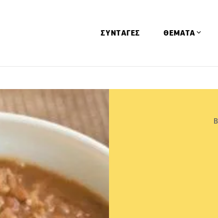
ΣΥΝΤΑΓΕΣ
ΘΕΜΑΤΑ
Απόψεις
Αφιερώματα
Ειδήσεις
Β
Έρευνες
Οινοπνευματώ
Παιδί
Υγεία & Διατρ