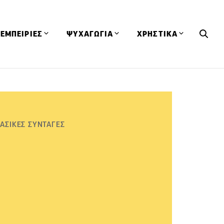
ΕΜΠΕΙΡΙΕΣ
ΨΥΧΑΓΩΓΙΑ
ΧΡΗΣΤΙΚΑ
Εκδηλώσεις
CineFood
Θερμιδομετρητής
Εστιατόρια
Lifestyle
Λεξικό Κουζίνας
ΣΥΝΤΑΓΕΣ
ΑΡΘΡΑ
Μαγαζιά
Viral Videos
Συμβουλές
ΑΣΙΚΕΣ ΣΥΝΤΑΓΕΣ
Πρόσωπα
Βιβλία
Τα Φρέσκα Του Μήνα
δη
Προϊόντα
Διαγωνισμοί
Τεχνικές
Ταξίδια
Κουίζ
οφή