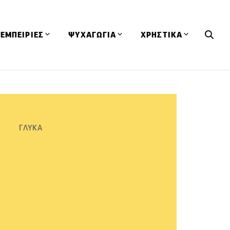
ΕΜΠΕΙΡΙΕΣ
ΨΥΧΑΓΩΓΙΑ
ΧΡΗΣΤΙΚΑ
Εκδηλώσεις
CineFood
Θερμιδομετρητής
Εστιατόρια
Lifestyle
Λεξικό Κουζίνας
ΣΥΝΤΑΓΕΣ
ΑΡΘΡΑ
Μαγαζιά
Viral Videos
Συμβουλές
ΓΛΥΚΑ
Πρόσωπα
Βιβλία
Τα Φρέσκα Του Μήνα
δη
Προϊόντα
Διαγωνισμοί
Τεχνικές
Ταξίδια
Κουίζ
οφή