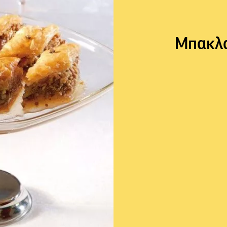
Μπακλα