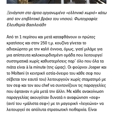
Ξενάγηση στο άρτια οργανωμένο «ελληνικό χωριό» κάτω
από τον επιβλητικό βράχο του νησιού. Φωτογραφία:
Ελευθερία Βασιλειάδη
Από τη 1 περίπου και μετά καταφθάνουν οι πρώτες
κρατήσεις και στην 250 τ.μ. κουζίνα γίνεται το
αδιαχώρητο με την καλή έννοια, όμως, γιατί μιλάμε για
μια απίστευτα καλοκουρδισμένη ομάδα που λειτουργεί
συστηματικά χωρίς καθυστερήσεις παρ’ όλο που όλα τα
πιάτα είναι à la minute (της ώρας). Οι φούρνοι Josper και
το Molteni (η κεντρική εστία-όνειρο του κάθε σεφ που
σέβεται τον εαυτό του) λειτουργούν χωρίς σταματημό με
τον σεφ και τον sou chef να συντονίζουν τις παραγγελίες
που έφταναν η μία μετά την άλλη. Με κάθε ανακοίνωση
παραγγελίας ακουγόταν δυνατά η αναφώνηση «σεφ»
(αντί του «μάλιστα σεφ») με τη μαγειρική «λεγεώνα» να
λειτουργεί σε απόλυτα στρατιωτική πειθαρχία. Είναι