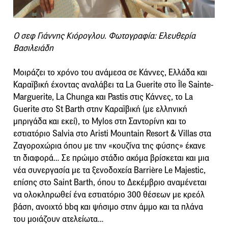
Ο σεφ Γιάννης Κιόρογλου. Φωτογραφία: Ελευθερία
Βασιλειάδη
Μοιράζει το χρόνο του ανάμεσα σε Κάννες, Ελλάδα και
Καραϊβική έχοντας αναλάβει τα La Guerite στο Île Sainte-
Marguerite, La Chunga και Pastis στις Κάννες, το La
Guerite στο St Barth στην Καραϊβική (με ελληνική
μπριγάδα και εκεί), το Mylos στη Σαντορίνη και το
εστιατόριο Salvia στο Aristi Mountain Resort & Villas στα
Ζαγοροχώρια όπου με την «κουζίνα της φύσης» έκανε
τη διαφορά… Σε πρώιμο στάδιο ακόμα βρίσκεται και μια
νέα συνεργασία με τα ξενοδοχεία Barrière Le Majestic,
επίσης στο Saint Barth, όπου το Δεκέμβριο αναμένεται
να ολοκληρωθεί ένα εστιατόριο 300 θέσεων με κρεόλ
βάση, ανοιχτό bbq και ψήσιμο στην άμμο και τα πλάνα
του μοιάζουν ατελείωτα…