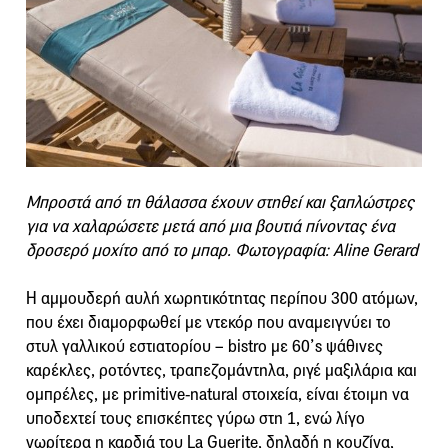
Μπροστά από τη θάλασσα έχουν στηθεί και ξαπλώστρες
για να χαλαρώσετε μετά από μια βουτιά πίνοντας ένα
δροσερό μοχίτο από το μπαρ. Φωτογραφία: Aline Gerard
Η αμμουδερή αυλή χωρητικότητας περίπου 300 ατόμων,
που έχει διαμορφωθεί με ντεκόρ που αναμειγνύει το
στυλ γαλλικού εστιατορίου – bistro με 60’s ψάθινες
καρέκλες, ροτόντες, τραπεζομάντηλα, ριγέ μαξιλάρια και
ομπρέλες, με primitive-natural στοιχεία, είναι έτοιμη να
υποδεχτεί τους επισκέπτες γύρω στη 1, ενώ λίγο
νωρίτερα η καρδιά του La Guerite, δηλαδή η κουζίνα,