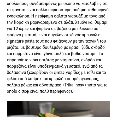
υπόλοιπους συνδαιτημόνες με σκοπό να καταλάβεις ότι
το φαγητό είναι πολλά περισσότερα από μια καθημερινή
ενασχόληση. Η περίφημη σαλάτα νισουάζ με τόνο από
την Κορσική μαριναρισμένο σε αλάτι, λεμόνι και θυμάρι
για 12 ώρες και ψημένο σε βαζάκια με ηλιέλαιο σε
φούρνο με ατμό, είναι συγκλονιστικά νόστιμη ενώ η
signature pasta τους που φτιάχνουν με την τεχνική του
ριζότο, με βούτυρο δουλεμένο με κρασί, ξύδι, σκόρδο
και παρμεζάνα είναι γήινα απλή και βαθιά νόστιμη. Το
χειροποίητο νιόκι πατάτας με ντοματίνια, σκόρδο και
παρμεζάνα είναι υποδειγματικά γευστικό, ενώ από τα
θαλασσινά ξεχωρίζουν οι ψητές γαρίδες με τσίλι και το
φιλέτο από λαβράκι με κρεμώδη πουρέ αγκινάρας,
σαλάτα ρόκας και αβγοτάραχο «Trikalinos» (πιάτο για το
οποίο ο σεφ είναι πολύ περήφανος).