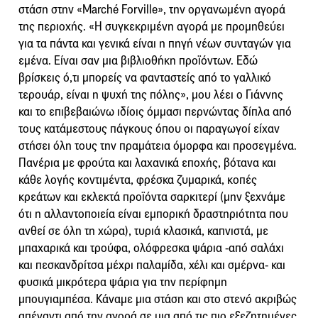
στάση στην «Marché Forville», την οργανωμένη αγορά
της περιοχής. «Η συγκεκριμένη αγορά με προμηθεύει
για τα πάντα και γενικά είναι η πηγή νέων συνταγών για
εμένα. Είναι σαν μια βιβλιοθήκη προϊόντων. Εδώ
βρίσκεις ό,τι μπορείς να φανταστείς από το γαλλικό
τερουάρ, είναι η ψυχή της πόλης», μου λέει ο Γιάννης
και το επιβεβαιώνω ιδίοις όμμασι περνώντας δίπλα από
τους κατάμεστους πάγκους όπου οι παραγωγοί είχαν
στήσει όλη τους την πραμάτεια όμορφα και προσεγμένα.
Πανέρια με φρούτα και λαχανικά εποχής, βότανα και
κάθε λογής κοντιμέντα, φρέσκα ζυμαρικά, κοπές
κρεάτων και εκλεκτά προϊόντα σαρκιτερί (μην ξεχνάμε
ότι η αλλαντοποιεία είναι εμπορική δραστηριότητα που
ανθεί σε όλη τη χώρα), τυριά κλασικά, καπνιστά, με
μπαχαρικά και τρούφα, ολόφρεσκα ψάρια -από σαλάχι
και πεσκανδρίτσα μέχρι παλαμίδα, χέλι και σμέρνα- και
φυσικά μικρότερα ψάρια για την περίφημη
μπουγιαμπέσα. Κάναμε μια στάση και στο στενό ακριβώς
απέναντι από την αγορά σε μια από τις πιο εξεζητημένες