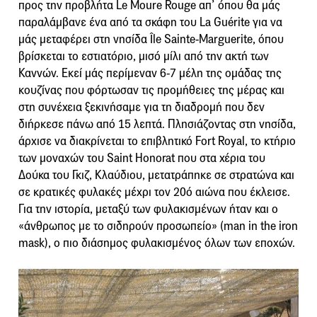
προς την προβλήτα Le Moure Rouge απ’ όπου θα μάς
παραλάμβανε ένα από τα σκάφη του La Guérite για να
μάς μεταφέρει στη νησίδα Île Sainte-Marguerite, όπου
βρίσκεται το εστιατόριο, μισό μίλι από την ακτή των
Καννών. Εκεί μάς περίμεναν 6-7 μέλη της ομάδας της
κουζίνας που φόρτωσαν τις προμήθειες της μέρας και
στη συνέχεια ξεκινήσαμε για τη διαδρομή που δεν
διήρκεσε πάνω από 15 λεπτά. Πλησιάζοντας στη νησίδα,
άρχισε να διακρίνεται το επιβλητικό Fort Royal, το κτήριο
των μοναχών του Saint Honorat που στα χέρια του
Δούκα του Γκιζ, Κλαύδιου, μετατράπηκε σε στρατώνα και
σε κρατικές φυλακές μέχρι τον 20ό αιώνα που έκλεισε.
Για την ιστορία, μεταξύ των φυλακισμένων ήταν και ο
«άνθρωπος με το σιδηρούν προσωπείο» (man in the iron
mask), ο πιο διάσημος φυλακισμένος όλων των εποχών.