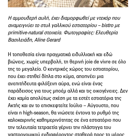
Η αμμουδερή αυλή, έχει διαμορφωθεί με ντεκόρ που
αναμειγνύει το στυλ γαλλικού εστιατορίου – bistro με
primitive-natural στοιχεία. Φωτογραφίες: Ελευθερία
Βασιλειάδη, Aline Gerard
Η τοποθεσία είναι πραγματικά ειδυλλιακή και εδώ
βιώνεις, χωρίς υπερβολή, τη θερινή joie de vivre σε όλο
της το μεγαλείο. Ο κεντρικός χώρος του εστιατορίου,
που έχει στηθεί δίπλα στο κύμα, αποπνέει μια
ανεπιτήδευτα φιλόξενη αύρα, ενώ είναι ένας
παράδεισος για τους μποέμ αλλά και τις οικογένειες. Δεν
έχει καμία απολύτως σχέση με τα εστέτ εστιατόρια της
Ακτής και αν το επισκεφτείτε Ιούλιο – Αύγουστο, που
είναι η high-season, θα νιώσετε έντονα το ρυθμό της
καλοκαιρινής καθημερινότητας σε ένα εστιατόριο που
την τελευταία τετραετία γέρνει την πλάστιγγα του
γαστρονομικού ενδιαφέροντος σταθερά προς το μέρος