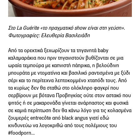
Στο La Guérite «το πραγματικό show είναι στη γεύση».
Φωτογραφίες: Ελευθερία Βασιλειάδη
Από τα ορεκτικά ξεχωρίζουν τα τηγανητά baby
καλαμαράκια που πριν τηγανιστούν βυθίζονται σε μια
ωραία τεμπούρα με καπνιστή πάπρικα, η βελούδινη
μπουράτα με ντοματίνια και βασιλικό ραντισμένα με ξύδι
σέρι και το περίτεχνα λεπτοκομμένο χταπόδι τους. Από
τα κυρίως δεν θα σταθώ στο ολόκληρο φαγκρί που
σερβίρουν με βότανα Προβηγκίας ούτε στον αστακό που
ψητός ή σε μακαρονάδα γίνεται ανάρπαστος και φυσικά
σε καμιά περίπτωση δεν θα κάνω λόγο για τις κολασμένα
ζουμερές entrecôte από black angus γιατί εδώ
κινδυνεύω να λογοκριθώ από τους πολέμιους του
#foodporn…