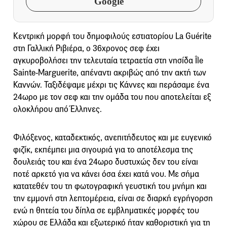
Google
Κεντρική μορφή του δημοφιλούς εστιατορίου La Guérite
στη Γαλλική Ριβιέρα, ο 36χρονος σεφ έχει
αγκυροβολήσει την τελευταία τετραετία στη νησίδα Île
Sainte-Marguerite, απέναντι ακριβώς από την ακτή των
Καννών. Ταξιδέψαμε μέχρι τις Κάννες και περάσαμε ένα
24ωρο με τον σεφ και την ομάδα του που αποτελείται εξ
ολοκλήρου από Έλληνες.
Φιλόξενος, καταδεκτικός, ανεπιτήδευτος και με ευγενικό
φιζίκ, εκπέμπει μια σιγουριά για το αποτέλεσμα της
δουλειάς του και ένα 24ωρο δυστυχώς δεν του είναι
ποτέ αρκετό για να κάνει όσα έχει κατά νου. Με σήμα
κατατεθέν του τη φωτογραφική γευστική του μνήμη και
την εμμονή στη λεπτομέρεια, είναι σε διαρκή εγρήγορση
ενώ η θητεία του δίπλα σε εμβληματικές μορφές του
χώρου σε Ελλάδα και εξωτερικό ήταν καθοριστική για τη