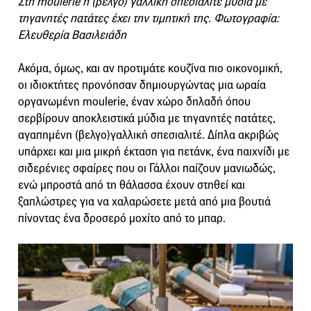
Στη moulerie η (βελγο) γαλλική σπεσιαλιτέ μύδια με
τηγανητές πατάτες έχει την τιμητική της. Φωτογραφία:
Ελευθερία Βασιλειάδη
Ακόμα, όμως, και αν προτιμάτε κουζίνα πιο οικονομική,
οι ιδιοκτήτες προνόησαν δημιουργώντας μια ωραία
οργανωμένη moulerie, έναν χώρο δηλαδή όπου
σερβίρουν αποκλειστικά μύδια με τηγανητές πατάτες,
αγαπημένη (βελγο)γαλλική σπεσιαλιτέ. Δίπλα ακριβώς
υπάρχει και μια μικρή έκταση για πετάνκ, ένα παιχνίδι με
σιδερένιες σφαίρες που οι Γάλλοι παίζουν μανιωδώς,
ενώ μπροστά από τη θάλασσα έχουν στηθεί και
ξαπλώστρες για να χαλαρώσετε μετά από μια βουτιά
πίνοντας ένα δροσερό μοχίτο από το μπαρ.