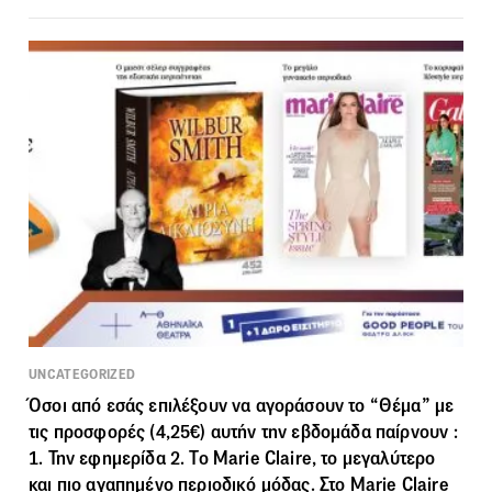
UNCATEGORIZED
Όσοι από εσάς επιλέξουν να αγοράσουν το “Θέμα” με
τις προσφορές (4,25€) αυτήν την εβδομάδα παίρνουν :
1. Την εφημερίδα 2. Το Marie Claire, το μεγαλύτερο
και πιο αγαπημένο περιοδικό μόδας. Στο Marie Claire