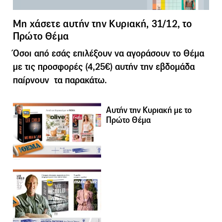
Μη χάσετε αυτήν την Κυριακή, 31/12, το
Πρώτο Θέμα
Όσοι από εσάς επιλέξουν να αγοράσουν το Θέμα
με τις προσφορές (4,25€) αυτήν την εβδομάδα
παίρνουν τα παρακάτω.
Αυτήν την Κυριακή με το
Πρώτο Θέμα