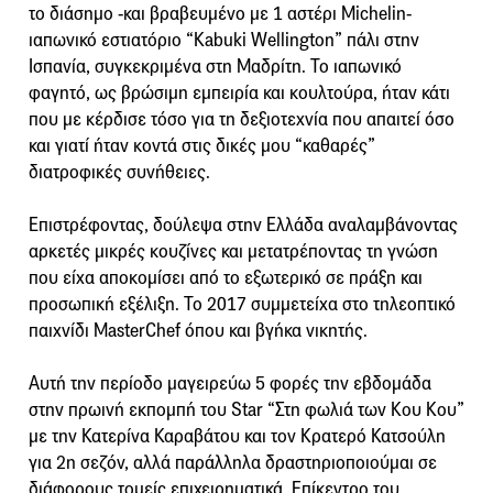
το διάσημο -και βραβευμένο με 1 αστέρι Michelin-
ιαπωνικό εστιατόριο “Kabuki Wellington” πάλι στην
Ισπανία, συγκεκριμένα στη Μαδρίτη. Το ιαπωνικό
φαγητό, ως βρώσιμη εμπειρία και κουλτούρα, ήταν κάτι
που με κέρδισε τόσο για τη δεξιοτεχνία που απαιτεί όσο
και γιατί ήταν κοντά στις δικές μου “καθαρές”
διατροφικές συνήθειες.
Επιστρέφοντας, δούλεψα στην Ελλάδα αναλαμβάνοντας
αρκετές μικρές κουζίνες και μετατρέποντας τη γνώση
που είχα αποκομίσει από το εξωτερικό σε πράξη και
προσωπική εξέλιξη. Το 2017 συμμετείχα στο τηλεοπτικό
παιχνίδι MasterChef όπου και βγήκα νικητής.
Αυτή την περίοδο μαγειρεύω 5 φορές την εβδομάδα
στην πρωινή εκπομπή του Star “Στη φωλιά των Κου Κου”
με την Κατερίνα Καραβάτου και τον Κρατερό Κατσούλη
για 2η σεζόν, αλλά παράλληλα δραστηριοποιούμαι σε
διάφορους τομείς επιχειρηματικά. Επίκεντρο του