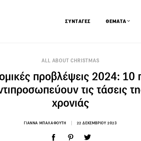
ΣΥΝΤΑΓΕΣ
ΘΕΜΑΤΑ
Απόψεις
ALL ABOUT CHRISTMAS
Αφιερώματα
ομικές προβλέψεις 2024: 10 
Ειδήσεις
Έρευνες
ντιπροσωπεύουν τις τάσεις τη
Οινοπνευματώ
χρονιάς
Παιδί
Υγεία & Διατρ
ΓΙΑΝΝΑ ΜΠΑΛΑΦΟΥΤΗ
22 ΔΕΚΕΜΒΡΙΟΥ 2023