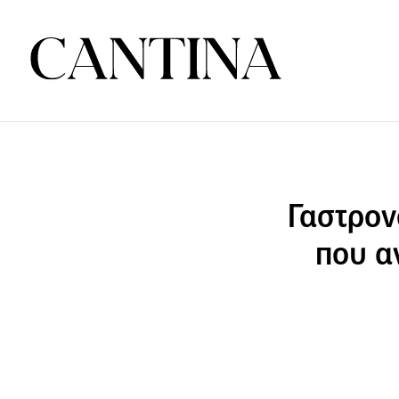
Γαστρον
που α